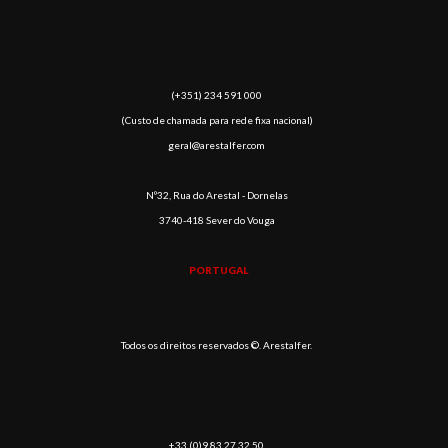
(​+351) 234 591 000
(Custo de chamada para rede fixa nacional)
geral@arestalfer.com
Nº32, Rua do Arestal - Dornelas
3740-418 Sever do Vouga
PORTUGAL
Todos os direitos reservados ©. Arestalfer.
+33 (0)9 83 27 32 50