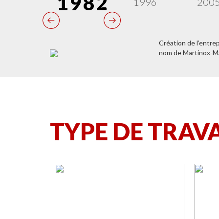
1982
1996
200
Création de l’entrep
nom de Martinox-Ma
TYPE DE TRAVA