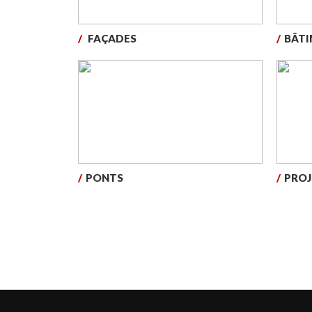
/
FAÇADES
/
BÂTI
/
PONTS
/
PROJ