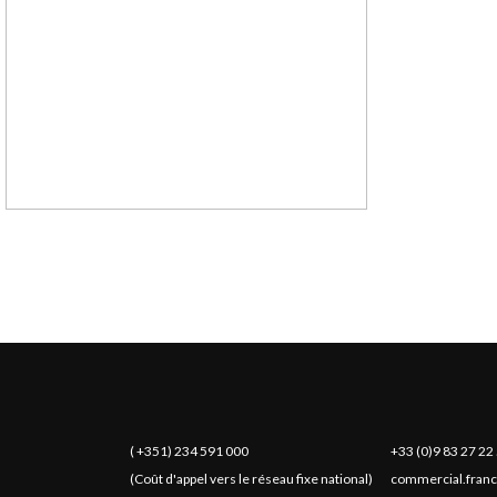
( +351) 234 591 000
+33 (0)9 83 27 22
(Coût d'appel vers le réseau fixe national)
commercial.franc