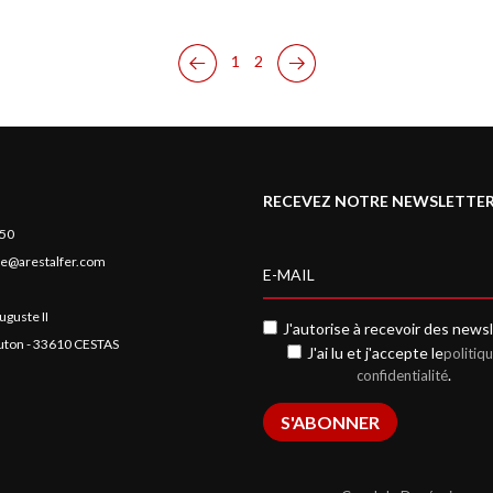
1
2
RECEVEZ NOTRE NEWSLETTE
 50
e@arestalfer.com
uguste II
J'autorise à recevoir des newsl
auton - 33610 CESTAS
J'ai lu et j'accepte le
politiq
.
confidentialité
S'ABONNER