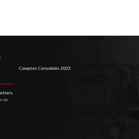
R
Comptes Consolidés 2023
etters.
ue de