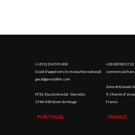
( +351) 234 591 000
+33 (0)9 83 27 22
(Coût d'appel vers le réseau fixe national)
commercial.franc
geral@arestalfer.com
Zone Artisanale A
Nº32, Rua do Arestal - Dornelas
9, Chemin d' arn
3740-418 Sever do Vouga
France
PORTUGAL
FRANCE