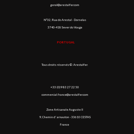
geral@arestalfer.com
Nº32, Rua do Arestal - Dornelas
3740-418 Sever do Vouga
PORTUGAL
Tous droits réservés ©. Arestalfer.
+33 (0)9 83 27 22 50
commercial.france@arestalfer.com
Zone Artisanale Auguste II
9, Chemin d' arnauton - 33610 CESTAS
France