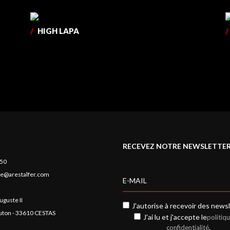
/
HIGH LAPA
/
RECEVEZ NOTRE NEWSLETTE
 50
e@arestalfer.com
uguste II
J'autorise à recevoir des newsl
auton - 33610 CESTAS
J'ai lu et j'accepte le
politiq
.
confidentialité