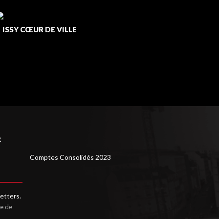
ISSY CŒUR DE VILLE
/
LUSOFI
R
Comptes Consolidés 2023
etters.
ue de