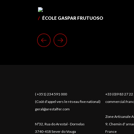
/
ÉCOLE GASPAR FRUTUOSO
( +351) 234 591 000
+33 (0)9 83 27 22
(Coût d'appel vers le réseau fixe national)
commercial.franc
geral@arestalfer.com
Zone Artisanale A
Nº32, Rua do Arestal - Dornelas
9, Chemin d' arn
3740-418 Sever do Vouga
France