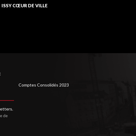
ISSY CŒUR DE VILLE
/
LUSOFI
R
Comptes Consolidés 2023
etters.
ue de