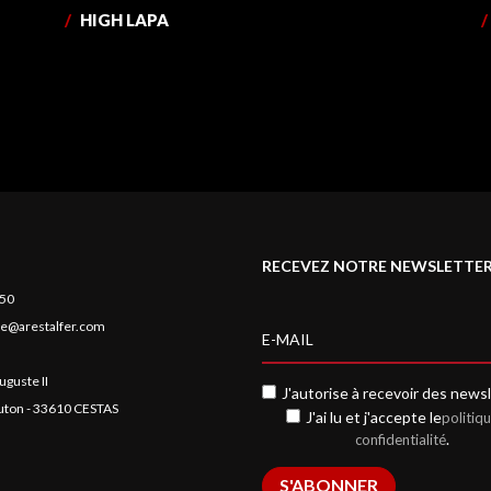
/
HIGH LAPA
/
RECEVEZ NOTRE NEWSLETTE
 50
e@arestalfer.com
uguste II
J'autorise à recevoir des newsl
auton - 33610 CESTAS
J'ai lu et j'accepte le
politiq
.
confidentialité
S'ABONNER