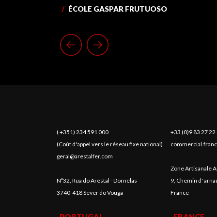
/
ÉCOLE GASPAR FRUTUOSO
( +351) 234 591 000
+33 (0)9 83 27 22
(Coût d'appel vers le réseau fixe national)
commercial.franc
geral@arestalfer.com
Zone Artisanale A
Nº32, Rua do Arestal - Dornelas
9, Chemin d' arn
3740-418 Sever do Vouga
France
PORTUGAL
FRANCE